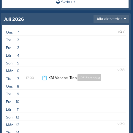
Skriv ut
Juli 2026
Alla aktiviteter
v.27
Ons
1
Tor
2
Fre
3
Lör
4
Sön
5
v.28
Mån
6
17:00
KM Variabel Trap
JRF Forshälla
Tis
7
Ons
8
17:30
Tor
9
Fre
10
Lör
11
Sön
12
v.29
Mån
13
Tis
14