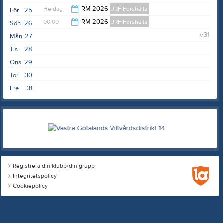
Heldag
RM 2026
JRF Forshälla
Lör
25
00:00
RM 2026
JRF Forshälla
Sön
26
v.31
Mån
27
16:00
Tis
28
Ons
29
Tor
30
Fre
31
Registrera din klubb/din grupp
Integritetspolicy
Cookiepolicy