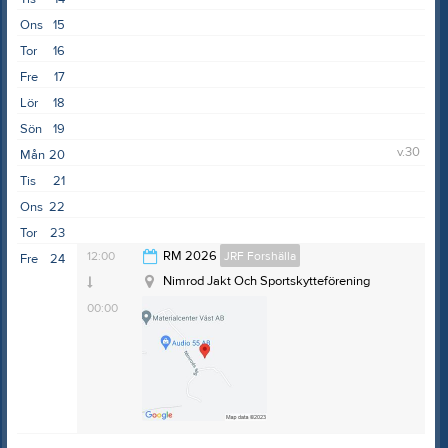
Ons
15
Tor
16
Fre
17
Lör
18
Sön
19
v.30
Mån
20
Tis
21
Ons
22
Tor
23
12:00
RM 2026
JRF Forshälla
Fre
24
Nimrod Jakt Och Sportskytteförening
00:00