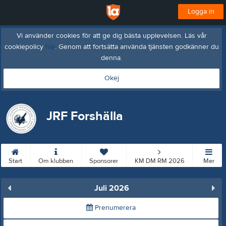
Logga in
Vi använder cookies för att ge dig bästa upplevelsen. Läs vår
cookiepolicy
här
. Genom att fortsätta använda tjänsten godkänner du
denna.
Okej
JRF Forshälla
Start
Om klubben
Sponsorer
KM DM RM 2026
Mer
Juli 2026
Prenumerera