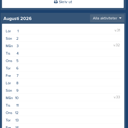
Skriv ut
Augusti 2026
Alla aktiviteter
v.31
Lör
1
Sön
2
v.32
Mån
3
Tis
4
Ons
5
Tor
6
Fre
7
Lör
8
Sön
9
v.33
Mån
10
Tis
11
Ons
12
Tor
13
Fre
14