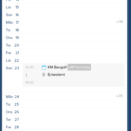
Lör
15
Sön
16
v.34
Mån
17
Tis
18
Ons
19
Tor
20
Fre
21
Lör
22
14:30
KM Bangolf
JRF Forshälla
Sön
23
Ej bestämt
15:00
v.35
Mån
24
Tis
25
Ons
26
Tor
27
Fre
28