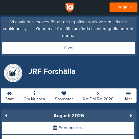
Logga in
Vi använder cookies för att ge dig bästa upplevelsen. Läs vår
cookiepolicy
här
. Genom att fortsätta använda tjänsten godkänner du
denna.
Okej
JRF Forshälla
Start
Om klubben
Sponsorer
KM DM RM 2026
Mer
Augusti 2026
Prenumerera